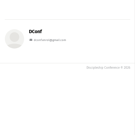
DConf
dconf.enrol@gmail.com
Discipleship Conference © 2026