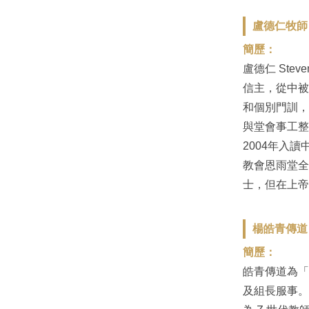
盧德仁牧師 Re
簡歷：
盧德仁 St
信主，從中被
和個別門訓，
與堂會事工整
2004年入
教會恩雨堂全
士，但在上帝
楊皓青傳道 Mr
簡歷：
皓青傳道為「
及組長服事。