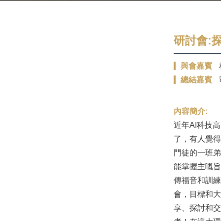
研討會:
與會嘉賓
總結嘉賓
內容簡介:
近年AI科技
了，有人覺得
門徒的一班弟
能掌握主嘅旨
傳福音和訓練
會，目標和大
享、探討和交