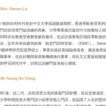
v. Steven Lo
even 牧師在90年代初於中文大學就讀建築期間，透過導航會背景
門訓並領受門徒訓練的異象。大學畢業後仍返回中大校園領人歸
同時亦在教會堂會聚會參與服侍，也走訪過東南亞地區導航會的
合，近年亦有份參與統籌「銳意門訓研習會」（IDMC）。Steve
讀中國神學研究院道學碩士，畢業先後於葛福臨佈道會、播道會恩
職事奉，也在好幾間基督教機構擔任董事，現在又正重返校園進
的呼召與托付中，仍然以訓練門徒為核心價值。
 Yeung Ho Ching
80 後」信二代，自幼深受父母的家庭門訓影響，並在堂會成長
大學時期投身大專門訓小組學習個人門訓，並認識了人生的賢內