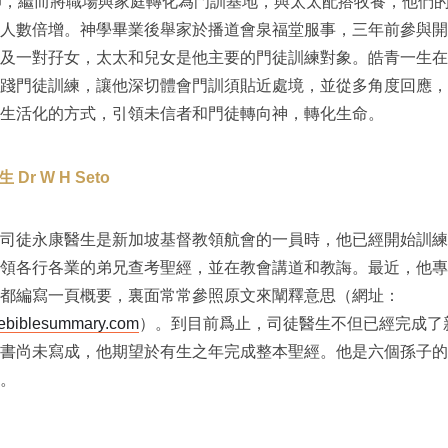
教師，繼而將職場與家庭轉化為門訓基地，與太太配搭牧養，他們
人數倍增。神學畢業後舉家於播道會泉福堂服事，三年前參與開
及一對孖女，太太和兒女是他主要的門徒訓練對象。皓青一生在
踐門徒訓練，讓他深切體會門訓須貼近處境，並從多角度回應，
生活化的方式，引領未信者和門徒轉向神，轉化生命。
Dr W H Seto
司徒永康醫生是新加坡基督教領航會的一員時，他已經開始訓練
領各行各業的弟兄查考聖經，並在教會講道和教誨。最近，他專
都編寫一頁概要，裏面常常參照原文來闡釋意思（網址：
biblesummary.com
）。到目前爲止，司徒醫生不但已經完成了
書尚未寫成，他期望於有生之年完成整本聖經。他是六個孫子的
。