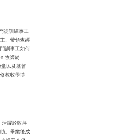
的門徒訓練事工
主、帶領查經
門訓事工如何
n 牧師於
福堂以及基督
修教牧學博
，活躍於敬拜
助。畢業後成