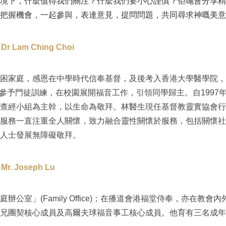
境下，什麼值得我們關注？什麼我們要小心謹慎？佢哋會分享精
把握機會，一起參與，表達意見，提問問題，共同尋求神嘅美意
 Lam Ching Choi
困家庭，感恩在中學時代信奉基督，及後考入香港大學醫學院，在 Dr
導下參予門徒訓練，在校園展開福音工作，引領同學歸主。自1997
查經小組為主幹，以生命為敬拜。林醫生現任基督教靈實協會行
服務一直注重全人關懷，致力融合靈性關懷於服務，包括關懷社
人士發展無障礙敬拜。
. Joseph Lu
辦公室」(Family Office)；在播道會港福堂侍奉，亦在教會
兄團契核心成員及高爾夫球福音事工核心成員。他育有三名成年