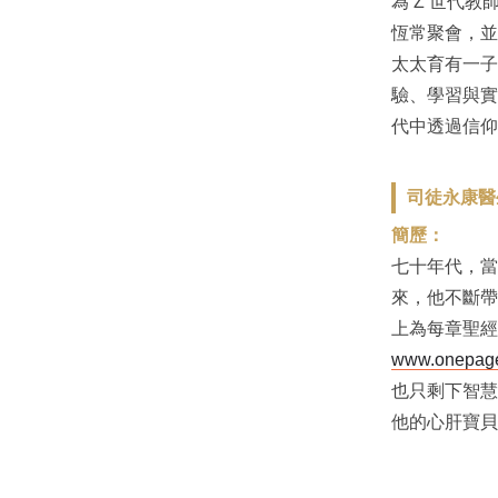
為 Z 世代
恆常聚會，並
太太育有一子
驗、學習與實
代中透過信仰
司徒永康醫生 
簡歷：
七十年代，當
來，他不斷帶
上為每章聖經
www.onepage
也只剩下智慧
他的心肝寶貝