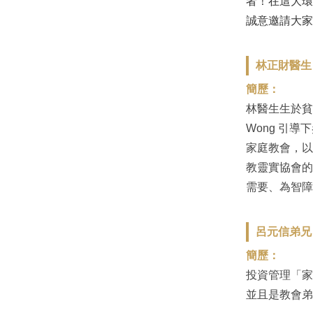
者！在這大環
誠意邀請大家
林正財醫生 Dr
簡歷：
林醫生生於貧
Wong 引
家庭教會，以
教靈實協會的
需要、為智障
呂元信弟兄 Mr
簡歷：
投資管理「家庭
並且是教會弟