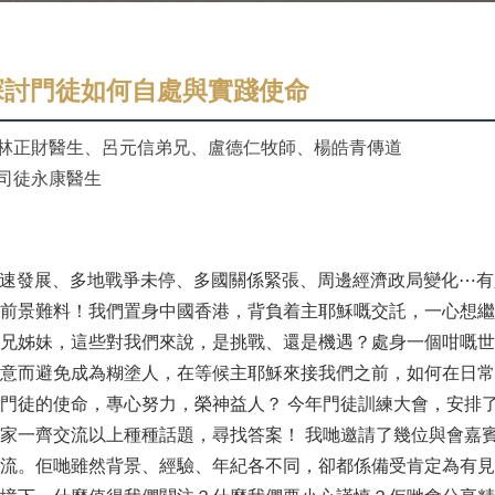
探討門徒如何自處與實踐使命
林正財醫生、呂元信弟兄、盧德仁牧師、楊皓青傳道
司徒永康醫生
高速發展、多地戰爭未停、多國關係緊張、周邊經濟政局變化⋯
前景難料！我們置身中國香港，背負着主耶穌嘅交託，一心想繼
兄姊妹，這些對我們來說，是挑戰、還是機遇？處身一個咁嘅世
意而避免成為糊塗人，在等候主耶穌來接我們之前，如何在日常
門徒的使命，專心努力，榮神益人？ 今年門徒訓練大會，安排
家一齊交流以上種種話題，尋找答案！ 我哋邀請了幾位與會嘉
流。佢哋雖然背景、經驗、年紀各不同，卻都係備受肯定為有見