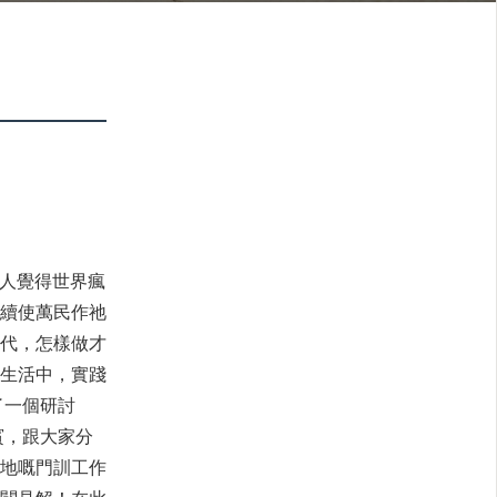
有人覺得世界瘋
續使萬民作祂
代，怎樣做才
生活中，實踐
了一個研討
賓，跟大家分
地嘅門訓工作