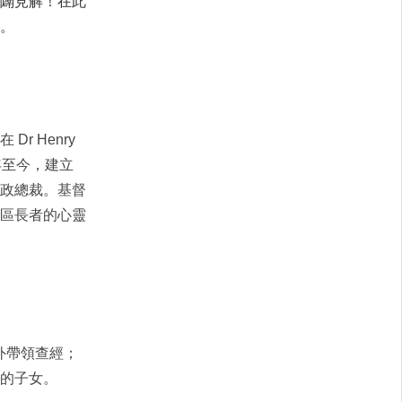
闢見解！在此
。
 Henry
年至今，建立
政總裁。基督
區長者的心靈
內外帶領查經；
的子女。