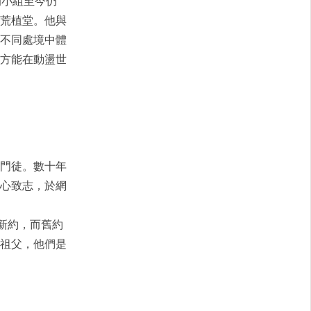
的小組至今仍
荒植堂。他與
不同處境中體
方能在動盪世
門徒。數十年
心致志，於網
新約，而舊約
祖父，他們是