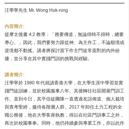
汪學寧先生 Mr. Wong Hok-ning
內容簡介:
提摩太後書 4:2 教導：「務要傳道，無論得時不得時，總要
專心。」因此，我們要努力跟從神、為主作工，不論順境或
逆境都不動搖。講者將探討當下作主門徒常面對的內外紛
擾，並分享在其中實踐門訓的挑戰與經驗。
講者簡介:
汪學寧於 1980 年代就讀香港大學，在大學生涯中學習並實
踐門徒訓練，並於校園服事八年。其後轉往社區開展門訓工
作。直到今日，其平信徒團隊一直透過友誼佈道、個人栽培
與查考聖經，服侍各階層人群。2017 年卸任土力工程的全
職公務後，他在大學客座執教，得以在社區門訓事工之外，
再次於校園事奉。同時，他仍持續參與專業工作，亦以此作