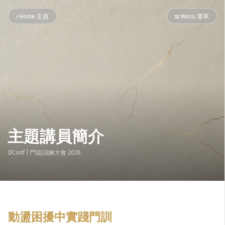
Home 主頁
Menu 選單
主題講員簡介
DConf
| 門徒訓練大會
2026
動盪困擾中實踐門訓