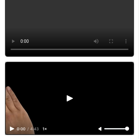
0:00
/
4:43
1×